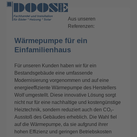
Skip
Open
Close
to
mobile
mobile
content
Aus unseren
menu
menu
Referenzen:
Wärmepumpe für ein
Einfamilienhaus
Für unseren Kunden haben wir für ein
Bestandsgebäude eine umfassende
Modernisierung vorgenommen und auf eine
energieeffiziente Wärmepumpe des Herstellers
Wolf umgestellt. Diese innovative Lösung sorgt
nicht nur für eine nachhaltige und kostengünstige
Heiztechnik, sondern reduziert auch den CO₂-
Ausstoß des Gebäudes erheblich. Die Wahl fiel
auf die Wärmepumpe, da sie aufgrund ihrer
hohen Effizienz und geringen Betriebskosten