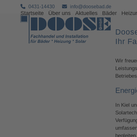
Skip
0431-14430
info@doosebad.de
to
Startseite
Über uns
Aktuelles
Bäder
Heizu
content
Doos
Ihr F
Wir freue
Leistung
Betriebes
Energi
In Kiel u
Solartech
Verfügun
umfassen
begleiten