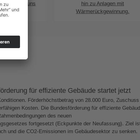
Sie sich von uns
hin zu Anlagen mit
ten.
Wärmerückgewinnung.
rderung für effiziente Gebäude startet jetzt
Konditionen. Förderhöchstbetrag von 28.000 Euro, Zuschuss
erfähigen Kosten. Die Bundesförderung für effiziente Gebäu
 Rahmenbedingungen des neuen
sgesetzes fortgesetzt (Eckpunkte der Neufassung). Ziel is
uch und die CO2-Emissionen im Gebäudesektor zu senken.