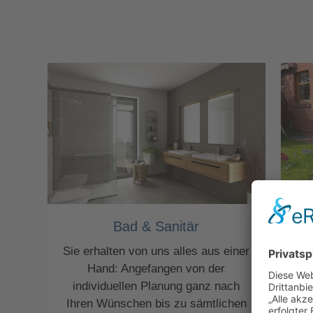
Bad & Sanitär
Sie erhalten von uns alles aus einer
Hand: Angefangen von der
individuellen Planung ganz nach
Ihren Wünschen bis zu sämtlichen
Wä