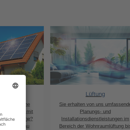
nlagen
Lüftung
en Sie für eine
Sie erhalten von uns umfassend
Verbindung mit
Planungs- und
ik-Solaranlage?
Installationsdienstleistungen im
bei uns genau
Bereich der Wohnraumlüftung bi