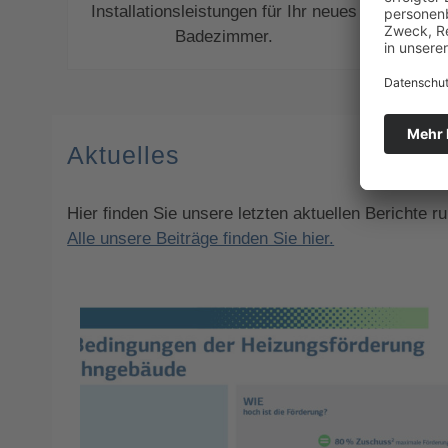
Installationsleistungen für Ihr neues
wi
Badezimmer.
Aktuelles
Hier finden Sie unsere letzten aktuellen Berichte 
Alle unsere Beiträge finden Sie hier.