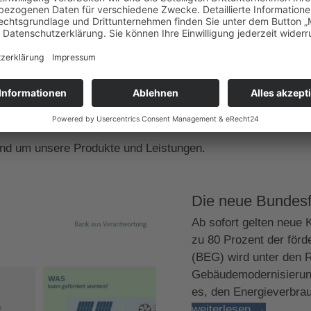
r bereits langjährige Erfahrungen
richtig! Lassen 
haben.
bera
rund um unsere Produkte und Leistungen.
Die neue Bundesfö
Ab sofort gelten neue 
zu 80 Prozent der förd
(BEG) wird unter den
Gebäudemodernisierung
es, den Energieverbra
weiterlesen
→