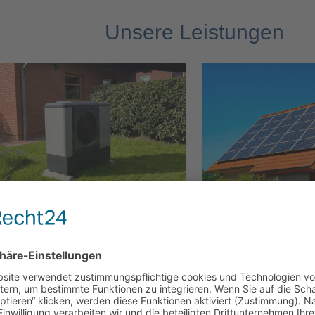
Unsere Leistungen
Heizungsanlagen
Solara
Ein Fachgebiet unseres
Sie interessier
Unternehmens ist die
Wärmepumpe in 
zukunftsweisende
einer Photovolta
rmepumpentechnologie, mit dem
Dann sind Sie 