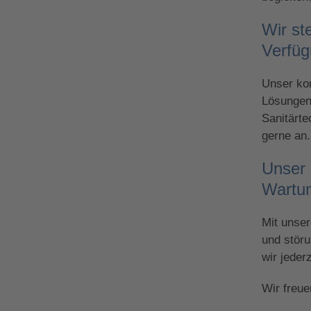
Wir st
Verfüg
Unser kom
Lösungen,
Sanitärte
gerne an.
Unser 
Wartun
Mit unser
und störu
wir jeder
Wir freue